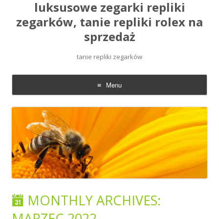
luksusowe zegarki repliki
zegarków, tanie repliki rolex na
sprzedaż
tanie repliki zegarków
Menu
Skip
to
content
MONTHLY ARCHIVES:
MARZEC 2022