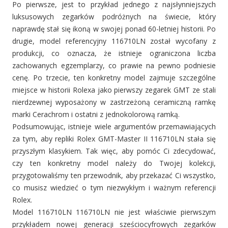
Po pierwsze, jest to przykład jednego z najsłynniejszych
luksusowych zegarków podróżnych na świecie, który
naprawdę stał się ikoną w swojej ponad 60-letniej historii. Po
drugie, model referencyjny 116710LN został wycofany z
produkcji, co oznacza, że istnieje ograniczona liczba
zachowanych egzemplarzy, co prawie na pewno podniesie
cenę. Po trzecie, ten konkretny model zajmuje szczególne
miejsce w historii Rolexa jako pierwszy zegarek GMT ze stali
nierdzewnej wyposażony w zastrzeżoną ceramiczną ramkę
marki Cerachrom i ostatni z jednokolorową ramką.
Podsumowując, istnieje wiele argumentów przemawiających
za tym, aby repliki Rolex GMT-Master II 116710LN stała się
przyszłym klasykiem. Tak więc, aby pomóc Ci zdecydować,
czy ten konkretny model należy do Twojej kolekcji,
przygotowaliśmy ten przewodnik, aby przekazać Ci wszystko,
co musisz wiedzieć o tym niezwykłym i ważnym referencji
Rolex.
Model 116710LN 116710LN nie jest właściwie pierwszym
przykładem nowej generacji sześciocyfrowych zegarków