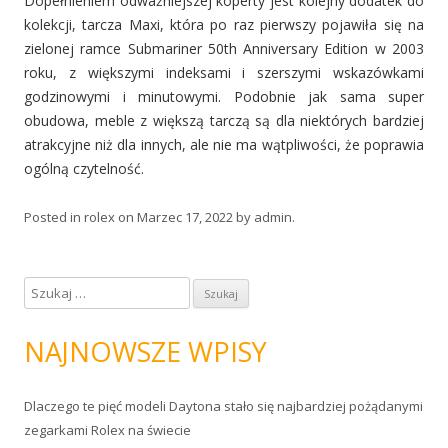
Dopełnieniem odważniejszej koperty jest kolejny dodatek do
kolekcji, tarcza Maxi, która po raz pierwszy pojawiła się na
zielonej ramce Submariner 50th Anniversary Edition w 2003
roku, z większymi indeksami i szerszymi wskazówkami
godzinowymi i minutowymi. Podobnie jak sama super
obudowa, meble z większą tarczą są dla niektórych bardziej
atrakcyjne niż dla innych, ale nie ma wątpliwości, że poprawia
ogólną czytelność.
Posted in
rolex
on
Marzec 17, 2022
by
admin
.
S
z
u
NAJNOWSZE WPISY
k
a
Dlaczego te pięć modeli Daytona stało się najbardziej pożądanymi
j
zegarkami Rolex na świecie
: