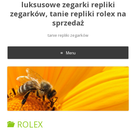
luksusowe zegarki repliki
zegarków, tanie repliki rolex na
sprzedaż
tanie repliki zegarków
Menu
Skip
to
content
ROLEX