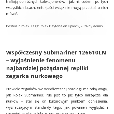
trafiają do różnych kolekcjonerów. I jakimś cudem, po tych
wszystkich latach, entuzjaści wciąż nie mogą przestać o nich
mówić.
Posted in
rolex
. Tags:
Rolex Daytona
on
Lipiec 9, 2026
by
admin
.
Współczesny Submariner 126610LN
– wyjaśnienie fenomenu
najbardziej pożądanej repliki
zegarka nurkowego
Niewiele zegarków we współczesnej horologii ma taką wagę,
jak Rolex Submariner. Nie jest to już tylko narzędzie dla
nurków – stał się on kulturowym punktem odniesienia,
wyznaczającym standardy tego, jak powinien wyglądać i
sprawiać wrażenie luksusowy zegarek sportowy.