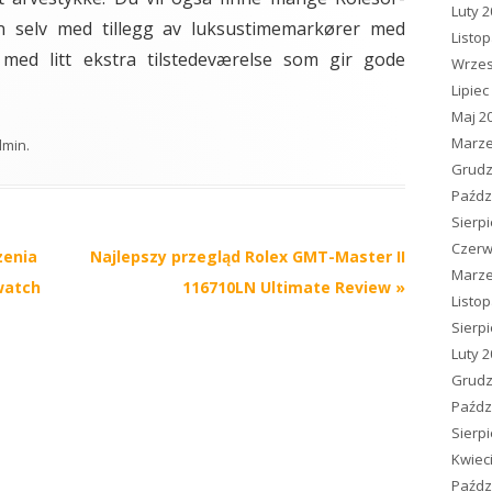
Luty 
en selv med tillegg av luksustimemarkører med
Listo
med litt ekstra tilstedeværelse som gir gode
Wrzes
Lipiec
Maj 2
Marze
dmin
.
Grudz
Paźdz
Sierp
Czerw
zenia
Najlepszy przegląd Rolex GMT-Master II
Marze
watch
116710LN Ultimate Review
»
Listo
Sierp
Luty 
Grudz
Paźdz
Sierp
Kwiec
Paźdz