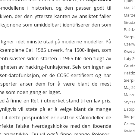
Lipiec
modellene i historien, og den passer godt til
Maj 2
Marze
iven, der den ytterste kanten av ansiktet faller
Grudz
funksjonene som umiddelbart identifiserer den som
Paźdz
Sierp
1 ligner i det minste utad på moderne modeller. På
Czerw
eksemplene Cal. 1565 urverk, fra 1500-linjen, som
Kwiec
entusiaster siden starten. i 1965 ble den fulgt av
Luty 
Grudz
igheten av hacking-funksjoner. Selv om ingen av
Paźdz
set-datofunksjon, er de COSC-sertifisert og har
Sierp
ksperter anser dem for å være blant de mest
Maj 2
ene som noen gang er laget.
Marze
 å finne en Ref. i utmerket stand til en lav pris.
Stycz
nligvis vil støte på er å velge blant de mange
Listo
Sierp
 Til dette prispunktet er rustfrie stålmodeller de
Czerw
rfekte falske hverdagsklokke med den iboende
Kwiec
et arvestykke. Du vil også finne mange Rolesor-