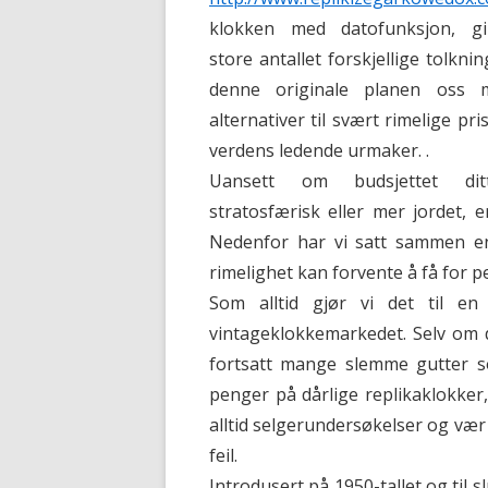
klokken med datofunksjon, gi
store antallet forskjellige tolkni
denne originale planen oss 
alternativer til svært rimelige pri
verdens ledende urmaker. .
Uansett om budsjettet di
stratosfærisk eller mer jordet, 
Nedenfor har vi satt sammen en
rimelighet kan forvente å få for 
Som alltid gjør vi det til en
vintageklokkemarkedet. Selv om 
fortsatt mange slemme gutter s
penger på dårlige replikaklokker,
alltid selgerundersøkelser og vær
feil.
Introdusert på 1950-tallet og til s