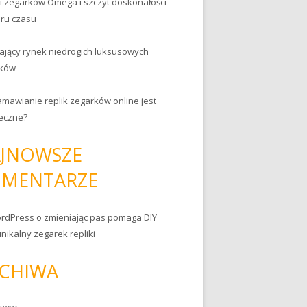
ki zegarków Omega i szczyt doskonałości
ru czasu
ający rynek niedrogich luksusowych
rków
amawianie replik zegarków online jest
eczne?
JNOWSZE
MENTARZE
rdPress
o
zmieniając pas pomaga DIY
nikalny zegarek repliki
CHIWA