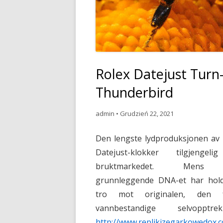
Rolex Datejust Tur
Thunderbird
admin
•
Grudzień 22, 2021
Den lengste lydproduksjonen av 
Datejust-klokker
tilgjengeli
bruktmarkedet. Mens
grunnleggende DNA-et har hol
tro mot originalen, den f
vannbestandige selvopptrek
http://www.replikizegarkowedox.