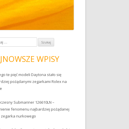
JNOWSZE WPISY
go te pięć modeli Daytona stało się
rdziej pożądanymi zegarkami Rolex na
ie
czesny Submariner 126610LN –
nienie fenomenu najbardziej pożądanej
ki zegarka nurkowego