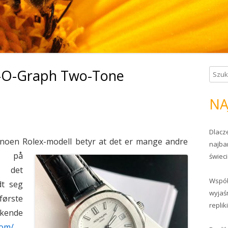
n-O-Graph Two-Tone
S
z
u
NA
k
a
Dlacze
j
noen Rolex-modell betyr at det er mange andre
najba
:
g på
świec
 det
Współ
dt seg
wyjaś
ørste
repli
kende
com/