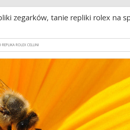
liki zegarków, tanie repliki rolex na s
Skip
to
REPLIKA ROLEX CELLINI
content