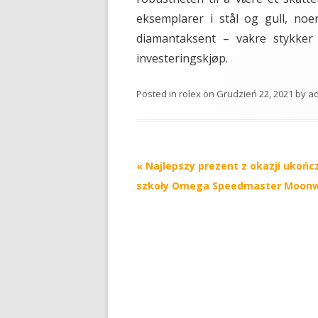
eksemplarer i stål og gull, no
diamantaksent – vakre stykker 
investeringskjøp.
Posted in
rolex
on
Grudzień 22, 2021
by
a
Post
«
Najlepszy prezent z okazji ukońc
navigation
szkoły Omega Speedmaster Moon