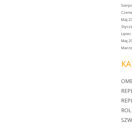
Sierp
Czerw
Maj 2
Stycz
Lipiec
Maj 2
Marze
KA
OM
REPL
REP
ROL
SZW