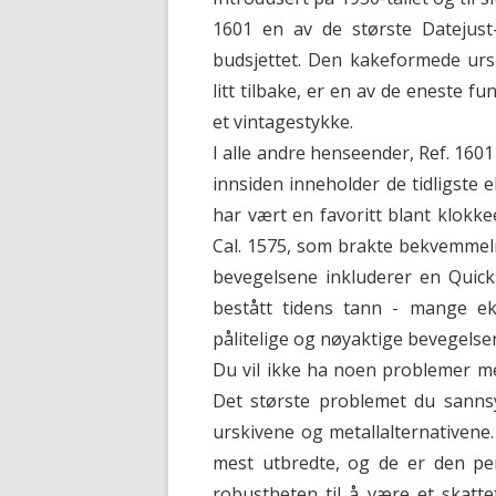
1601 en av de største Datejust-
budsjettet. Den kakeformede ursk
litt tilbake, er en av de eneste 
et vintagestykke.
I alle andre henseender, Ref. 160
innsiden inneholder de tidligste 
har vært en favoritt blant klokke
Cal. 1575, som brakte bekvemmel
bevegelsene inkluderer en Quick
bestått tidens tann - mange e
pålitelige og nøyaktige bevegels
Du vil ikke ha noen problemer med
Det største problemet du sannsy
urskivene og metallalternativene.
mest utbredte, og de er den pe
robustheten til å være et skatt