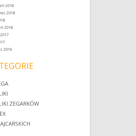
ień 2018
iec 2018
018
eń 2018
 2017
017
c 2016
TEGORIE
EGA
IKI
LIKI ZEGARKÓW
EX
AJCARSKICH