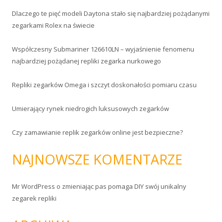
a
Dlaczego te pięć modeli Daytona stało się najbardziej pożądanymi
j
zegarkami Rolex na świecie
:
Współczesny Submariner 126610LN – wyjaśnienie fenomenu
najbardziej pożądanej repliki zegarka nurkowego
Repliki zegarków Omega i szczyt doskonałości pomiaru czasu
Umierający rynek niedrogich luksusowych zegarków
Czy zamawianie replik zegarków online jest bezpieczne?
NAJNOWSZE KOMENTARZE
Mr WordPress
o
zmieniając pas pomaga DIY swój unikalny
zegarek repliki