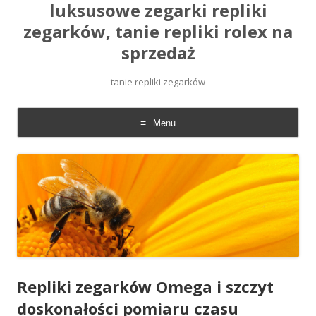
luksusowe zegarki repliki
zegarków, tanie repliki rolex na
sprzedaż
tanie repliki zegarków
Menu
Skip
to
content
Repliki zegarków Omega i szczyt
doskonałości pomiaru czasu