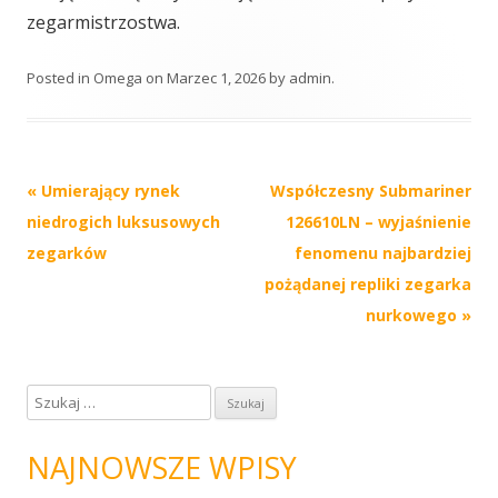
zegarmistrzostwa.
Posted in
Omega
on
Marzec 1, 2026
by
admin
.
Post
«
Umierający rynek
Współczesny Submariner
navigation
niedrogich luksusowych
126610LN – wyjaśnienie
zegarków
fenomenu najbardziej
pożądanej repliki zegarka
nurkowego
»
S
z
u
NAJNOWSZE WPISY
k