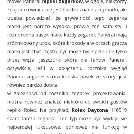
mówić Panerai
repliki zegarków
, w ogóle, niektórzy
znajomi również nie jest bardzo znane z tej marki, ale
trzeba powiedzieć, że grywalność tego zegarka
marki jest bardzo wysoka, prawie ten sam styl i
różnorodna pasek make każdy zegarek Panerai mają
zróżnicowany urok, skóra krokodyla w oczach gracza
marki jest zbyt często, być może być spełnione tylko
przez węża, jaszczurki skóra dla fanów Panerai,
oczywiście, jeśli w połączeniu rocznika wygląd
Panerai zegarek skóra końska pasek ze skóry, jest
również bardzo dobra.
w zależności od rocznika zegarek projektowania,
można również znaleźć niektóre do swoich gustów
repliki Rolex. Na przykład,
Rolex Daytona
116519
szara tarcza zegarka. Ten typ może być wydaje się
najbardziej luksusowe, ponieważ ma funkcję w