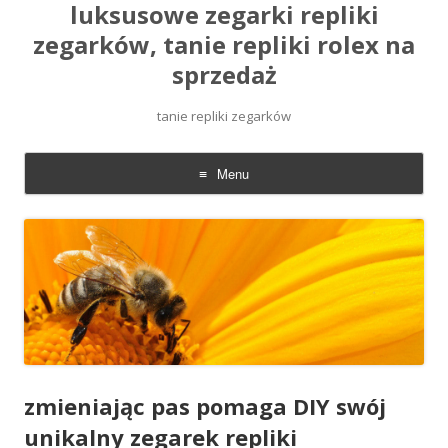
luksusowe zegarki repliki
zegarków, tanie repliki rolex na
sprzedaż
tanie repliki zegarków
Menu
Skip
to
content
zmieniając pas pomaga DIY swój
unikalny zegarek repliki