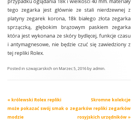
przypadku oglądania 18k i wielkości 40 mm. materiały
tego zegarka jest głównie ze stali nierdzewnej z
platyny zegarek korona, 18k białego złota zegarka
sprzączką, głębokim brązowym paskiem zegarka
która jest wykonana ze skóry bydlęcej, funkcje czasu
i antymagnesowe, nie będzie czuć się zawiedziony z
tej repliki Rolex.
Posted in
szwajcarskich
on
Marzec 5, 2016
by
admin
.
Post
«
królewski Rolex repliki
Skromne kolekcje
navigation
może pokazać swój smak o
zegarków repliki zegarków
modzie
rosyjskich urzędników
»