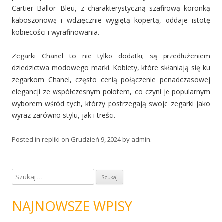
Cartier Ballon Bleu, z charakterystyczną szafirową koronką
kaboszonową i wdzięcznie wygiętą kopertą, oddaje istotę
kobiecości i wyrafinowania.
Zegarki Chanel to nie tylko dodatki; są przedłużeniem
dziedzictwa modowego marki. Kobiety, które skłaniają się ku
zegarkom Chanel, często cenią połączenie ponadczasowej
elegancji ze współczesnym polotem, co czyni je popularnym
wyborem wśród tych, którzy postrzegają swoje zegarki jako
wyraz zarówno stylu, jak i treści.
Posted in
repliki
on
Grudzień 9, 2024
by
admin
.
S
z
u
NAJNOWSZE WPISY
k