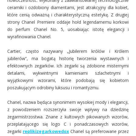
nowoczesność. Wykonany z zaawansowanej technologicznie
ceramiki i ozdobiony diamentami, jest atrakcyjny dla kobiet,
które cenią odważną i charakterystyczną estetykę. Z drugiej
strony Chanel Premiere oddaje hołd legendarnemu korkowi
do perfum Chanel No. 5, uosabiając istotę elegancji i
wyrafinowania Chanel.
Cartier, często nazywany „Jubilerem królów i Królem
jubilerów”, ma bogatą historię tworzenia wystawnych i
efektownych zegarków. Ich zegarki są zdobione misternymi
detalami, wykwintnymi kamieniami szlachetnymi i
wyjątkowymi wzorami, które podobają się kobietom
poszukującym odrobiny luksusu i romantyzmu.
Chanel, nazwa będąca synonimem wysokiej mody i elegancji,
z powodzeniem rozszerzyła swoje wpływy na dziedzinę
zegarmistrzostwa. Znane z kultowych pikowanych wzorów,
przeplatającego się logo C i ponadczasowych wzorów,
zegarki
replikizegarkowedox
Chanel są preferowane przez