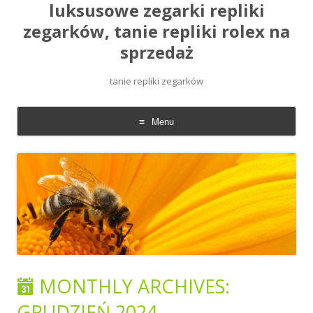
luksusowe zegarki repliki
zegarków, tanie repliki rolex na
sprzedaż
tanie repliki zegarków
Menu
Skip
to
content
MONTHLY ARCHIVES:
GRUDZIEŃ 2024