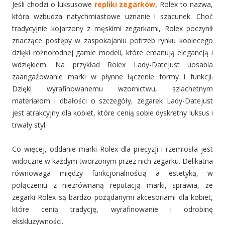
Jeśli chodzi o luksusowe
repliki zegarków
, Rolex to nazwa,
która wzbudza natychmiastowe uznanie i szacunek. Choć
tradycyjnie kojarzony z męskimi zegarkami, Rolex poczynił
znaczące postępy w zaspokajaniu potrzeb rynku kobiecego
dzięki różnorodnej gamie modeli, które emanują elegancją i
wdziękiem. Na przykład Rolex Lady-Datejust uosabia
zaangażowanie marki w płynne łączenie formy i funkcji.
Dzięki wyrafinowanemu wzornictwu, szlachetnym
materiałom i dbałości o szczegóły, zegarek Lady-Datejust
jest atrakcyjny dla kobiet, które cenią sobie dyskretny luksus i
trwały styl.
Co więcej, oddanie marki Rolex dla precyzji i rzemiosła jest
widoczne w każdym tworzonym przez nich zegarku. Delikatna
równowaga między funkcjonalnością a estetyką, w
połączeniu z niezrównaną reputacją marki, sprawia, że
zegarki Rolex są bardzo pożądanymi akcesoriami dla kobiet,
które cenią tradycję, wyrafinowanie i odrobinę
ekskluzywności.