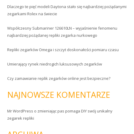
a
Dlaczego te pięć modeli Daytona stało się najbardziej pożądanymi
j
zegarkami Rolex na świecie
:
Współczesny Submariner 126610LN – wyjaśnienie fenomenu
najbardziej pożądanej repliki zegarka nurkowego
Repliki zegarków Omega i szczyt doskonałości pomiaru czasu
Umierający rynek niedrogich luksusowych zegarków
Czy zamawianie replik zegarków online jest bezpieczne?
NAJNOWSZE KOMENTARZE
Mr WordPress
o
zmieniając pas pomaga DIY swój unikalny
zegarek repliki