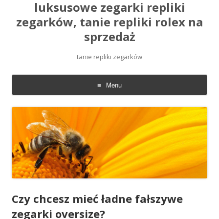
luksusowe zegarki repliki
zegarków, tanie repliki rolex na
sprzedaż
tanie repliki zegarków
Menu
Skip
to
content
Czy chcesz mieć ładne fałszywe
zegarki oversize?