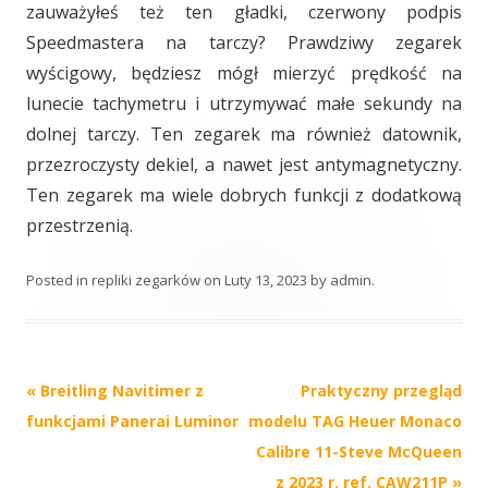
zauważyłeś też ten gładki, czerwony podpis
Speedmastera na tarczy? Prawdziwy zegarek
wyścigowy, będziesz mógł mierzyć prędkość na
lunecie tachymetru i utrzymywać małe sekundy na
dolnej tarczy. Ten zegarek ma również datownik,
przezroczysty dekiel, a nawet jest antymagnetyczny.
Ten zegarek ma wiele dobrych funkcji z dodatkową
przestrzenią.
Posted in
repliki zegarków
on
Luty 13, 2023
by
admin
.
Post
«
Breitling Navitimer z
Praktyczny przegląd
navigation
funkcjami Panerai Luminor
modelu TAG Heuer Monaco
Calibre 11-Steve McQueen
z 2023 r. ref. CAW211P
»