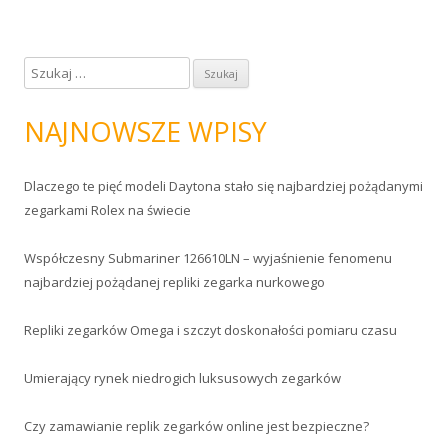
S
z
u
NAJNOWSZE WPISY
k
a
Dlaczego te pięć modeli Daytona stało się najbardziej pożądanymi
j
zegarkami Rolex na świecie
:
Współczesny Submariner 126610LN – wyjaśnienie fenomenu
najbardziej pożądanej repliki zegarka nurkowego
Repliki zegarków Omega i szczyt doskonałości pomiaru czasu
Umierający rynek niedrogich luksusowych zegarków
Czy zamawianie replik zegarków online jest bezpieczne?