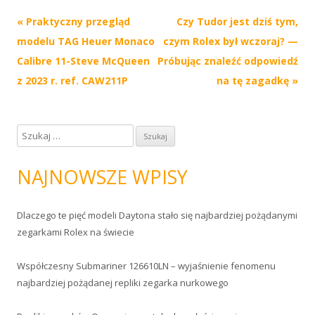
Post
«
Praktyczny przegląd
Czy Tudor jest dziś tym,
navigation
modelu TAG Heuer Monaco
czym Rolex był wczoraj? —
Calibre 11-Steve McQueen
Próbując znaleźć odpowiedź
z 2023 r. ref. CAW211P
na tę zagadkę
»
S
z
u
NAJNOWSZE WPISY
k
a
Dlaczego te pięć modeli Daytona stało się najbardziej pożądanymi
j
zegarkami Rolex na świecie
:
Współczesny Submariner 126610LN – wyjaśnienie fenomenu
najbardziej pożądanej repliki zegarka nurkowego